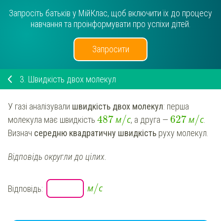
Запросіть батьків у МійКлас, щоб включити їх до процесу
навчання та проінформувати про успіхи дітей.
Запросити
3.
Швидкість двох молекул
У газі аналізували
швидкість двох молекул
: перша
/
/
487
м
с
627
м
с
молекула має швидкість
, а друга —
.
Визнач
середню квадратичну швидкість
руху молекул.
Відповідь округли до цілих.
/
м
с
Відповідь: