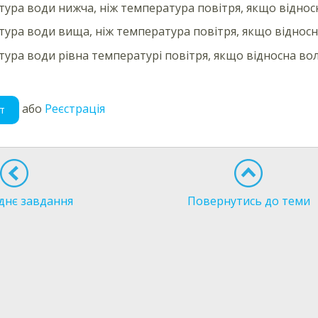
ура води нижча, ніж температура повітря, якщо віднос
ура води вища, ніж температура повітря, якщо віднос
ура води рівна температурі повітря, якщо відносна вол
або
Реєстрація
т
днє завдання
Повернутись до теми