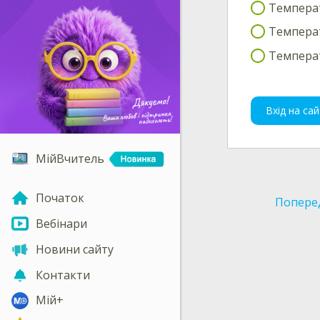
Температ
Температ
Температ
Вхід на сай
МійВчитель
Початок
Попере
Вебінари
Новини сайту
Контакти
Мій+