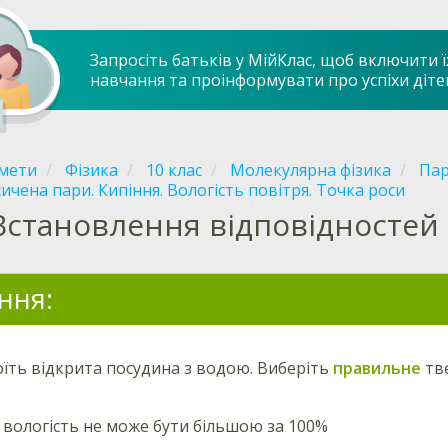
Запросіть батьків у МійКлас, щоб включити ї
навчання та проінформувати про успіхи діте
мети
Фізика
10 клас
Молекулярна фізика
Пар
ичена пари. Кипіння. Вологість повітря. Точка роси
Встановлення відповідностей
ння:
тоїть відкрита посудина з водою. Виберіть
правильне
тв
 вологість не може бути більшою за 100%