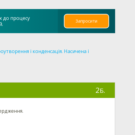
х до процесу
Запросити
й.
оутворення і конденсація. Насичена і
2
Б.
ердження.