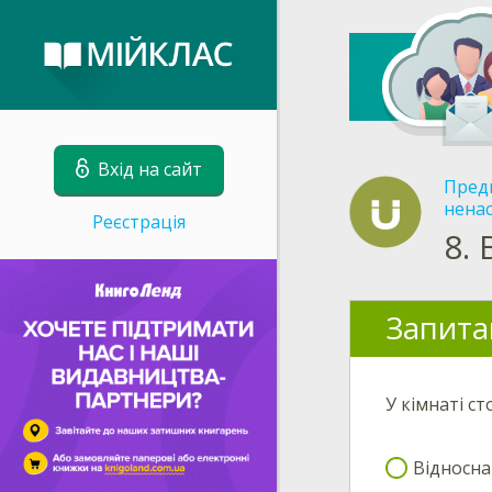
Вхід на сайт
Пред
ненас
Реєстрація
8.
Запита
У кімнаті с
Відносна