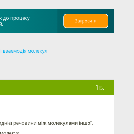
х до процесу
Запросити
й.
 і взаємодія молекул
1
Б.
однієї речовини
між молекулами іншої
,
молекул.