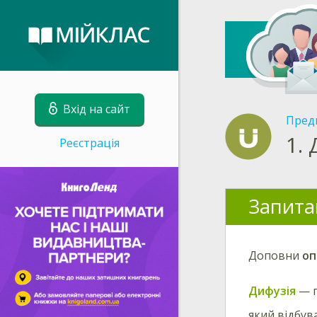
Вхід на сайт
Пред
1.
Реєстрація
Запита
Доповни
оп
Дифузія
— 
який відбув