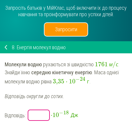
Запросіть батьків у МійКлас, щоб включити їх до процесу
навчання та проінформувати про успіхи дітей.
Запросити
8.
Енергія молекул водню
/
1761
м
с
Молекули водню
рухаються зі швидкістю
.
Знайди їхню
середню кінетичну енергію
. Маса однієї
−
24
3,35
⋅
10
г
молекули водню рівна
.
Відповідь округли до сотих.
−
18
⋅
10
Дж
Відповідь: