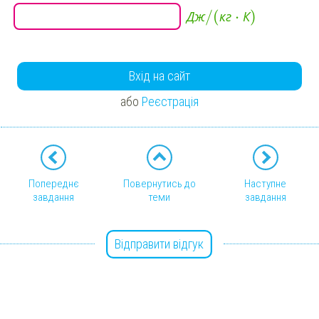
/
(
⋅
)
Д
ж
к
г
К
Вхід на сайт
або
Реєстрація
Попереднє
Повернутись до
Наступне
завдання
теми
завдання
Відправити відгук