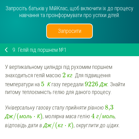
Запросіть батьків у МійКлас, щоб включити їх до процесу
навчання та проінформувати про успіхи дітей.
Запросити
9.
Гелій під поршнем №1
У вертикальному циліндрі під рухомим поршнем
2
к
г
знаходиться гелій масою
. Для підвищення
5
К
9226
Д
ж
температури на
газу передали
. Знайти
питому теплоємність гелію для даного процесу.
8,3
Універсальну газову сталу прийняти рівною
/
(
⋅
)
4
/
Д
ж
м
о
л
ь
К
г
м
о
л
ь
, молярна маса гелію
,
/
(
⋅
)
Д
ж
к
г
К
відповідь дати в
, округлити до цідих.