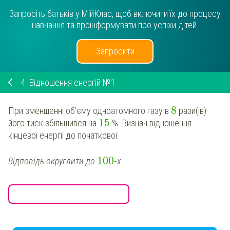
Запросіть батьків у МійКлас, щоб включити їх до процесу
навчання та проінформувати про успіхи дітей.
Запросити
4.
Відношення енергій №1
8
При зменшенні об'єму одноатомного газу в
рази(ів)
15
його тиск збільшився на
%. Визнач відношення
кінцевої енергії до початкової.
100
Відповідь округлити до
-х.