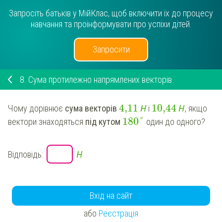
Запросіть батьків у МійКлас, щоб включити їх до процесу
навчання та проінформувати про успіхи дітей.
Запросити
8.
Сума протилежно напрямлених векторів
4,11
Н
10,44
Н
Чому дорівнює
сума векторів
і
, якщо
180
°
вектори знаходяться
під кутом
один до одного?
Н
Відповідь:
Вхід на сайт
або
Реєстрація