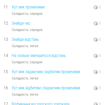
11.
Кут між променями
1
Складність: середнє
12.
Знайди час
1
Складність: середнє
13.
Знайди відстань
1
Складність: легке
14.
На скільки зменшиться відстань
1
Складність: середнє
15.
Кут між падаючим і відбитим променями
1
Складність: легке
16.
Кут між відбитим і падаючим променями
1
Складність: легке
17.
Відбивання від плоского дзеркала
1