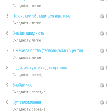
Складність: легке
5.
На скільки збільшиться відстань
1
Складність: легке
6.
Знайди швидкість
1
Складність: легке
7.
Джерела світла (теплові/люмінісцентні)
1
Складність: легке
8.
Під яким кутом падає промінь
1
Складність: середнє
9.
Знайди час
1
Складність: середнє
10.
Кут заломлення
1
Складність: середнє