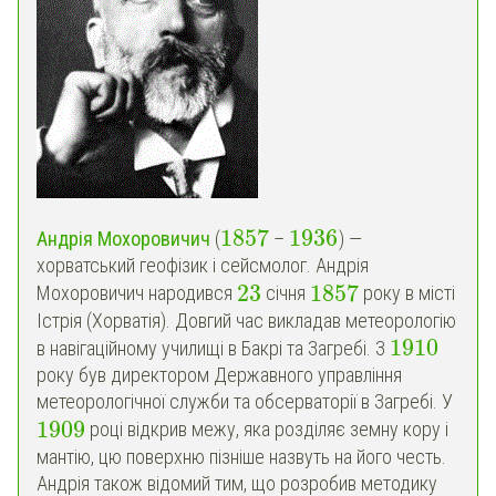
1857
1936
Андрія Мохоровичич
(
–
) —
хорватський геофізик і сейсмолог. Андрія
23
1857
Мохоровичич народився
січня
року в місті
Істрія (Хорватія). Довгий час викладав метеорологію
1910
в навігаційному училищі в Бакрі та Загребі. З
року був директором Державного управління
метеорологічної служби та обсерваторії в Загребі. У
1909
році відкрив межу, яка розділяє земну кору і
мантію, цю поверхню пізніше назвуть на його честь.
Андрія також відомий тим, що розробив методику