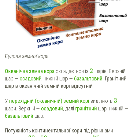
Будова земної кори
2
Океанічна земна кора
складається із
шарів. Верхній
шар —
осадовий
, нижній шар —
базальтовий
.
Гранітний
шар в океанічній земній корі відсутній
.
3
У
перехідній (океанічній)
земній корі
виділяють
шари. Верхній —
осадовий
, далі
гранітний
шар, нижній —
базальтовий
шар.
Потужність континентальної кори
під рівнинами