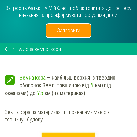
Запросіть батьків у МійКлас, щоб включити їх до процесу
навчання та проінформувати про успіхи дітей.
Запросити
4.
Будова земної кори
Земна кора
— найбільш верхня із твердих
5
оболонок Землі товщиною від
км (під
75
океанами) до
км (на материках).
Земна кора на материках і під океанами має різні
товщину і будову.