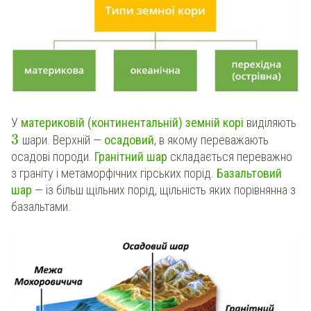
У
материковій (континентальній)
земній корі
виділяють
3
шари. Верхній —
осадовий
, в якому переважають
осадові породи.
Гранітний шар
складається переважно
з граніту і метаморфічних гірських порід.
Базальтовий
шар
— із більш щільних порід, щільність яких порівнянна з
базальтами.