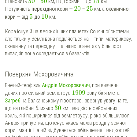
30
50
75
становить
–
км, під горами — до
км.
20
25
Потужність
перехідної кори
—
–
км, а
океанічної
5
10
кори
— від
до
км.
Кора існує й на деяких інших планетах Сонячної системи,
але тільки у Землі вона поділяється на
3
типи: материкову,
океанічну та перехідну. На інших планетах у більшості
випадків вона складається з базальтів.
Поверхня Мохоровичича
Вчений-геофізик
Андрія Мохоровичич
, при вивченні
1909
даних про сильний землетрус
року біля міста
Загреб
на Балканському півострові, звернув увагу на те,
30
що на глибині близько
км швидкість сейсмічних
хвиль, які поширилися від землетрусу, різко збільшилася.
Андрія припустив, що існує якась межа розділу земної
кори і мантії. На ній відбувається збільшення швидкостей