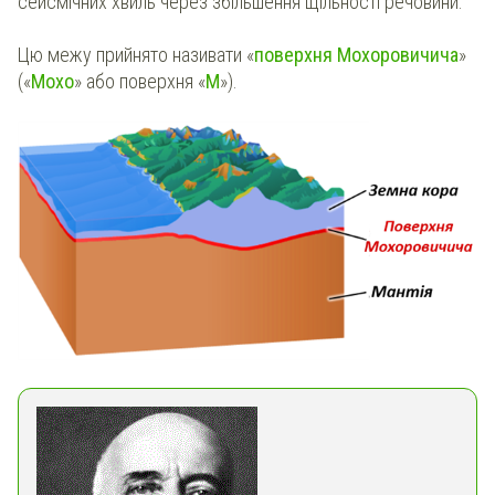
сейсмічних хвиль через збільшення щільності речовини.
Цю межу прийнято називати «
поверхня Мохоровичича
»
(«
Мохо
» або поверхня «
М
»).