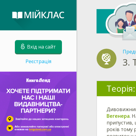
Вхід на сайт
Пред
3.
Реєстрація
Теорія:
Дивовижний 
Вегенера
. 
припустив, 
років тому 
розвиток у н