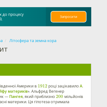
х до процесу
Запросити
й.
ра
Літосфера та земна кора
ит
1912
 Південної Америки в
році зацікавило
А
.
йфу материків
». Альфред Вегенер
200
рик —
Пангея
, який приблизно
мільйонів
часні материки. Ця гіпотеза отримала