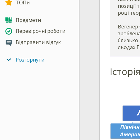
ТОПи
позиції 
році тео
Предмети
Вегенер 
Перевірочні роботи
зроблена
близько
Відправити відгук
льодах Г
Розгорнути
Історі