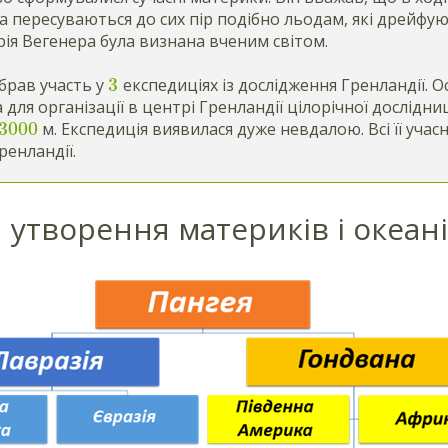
та пересуваються до сих пір подібно льодам, які дрейфу
рія Вегенера була визнана вченим світом.
3
брав участь у
експедиціях із дослідження Гренландії. О
 для організації в центрі Гренландії цілорічної дослідниц
3000
м. Експедиція виявилася дуже невдалою. Всі її уча
ренландії.
я утворення материків і океан