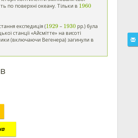
1960
ють по поверхні океану. Тільки в
1929
1930
стання експедиція (
–
рр.) була
ької станції «Айсмітте» на висоті
сники (включаючи Вегенера) загинули в
ів