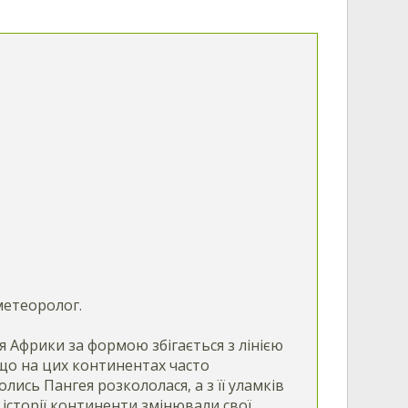
 метеоролог.
я Африки за формою збігається з лінією
 що на цих континентах часто
колись Пангея розкололася, а з її уламків
 історії континенти змінювали свої