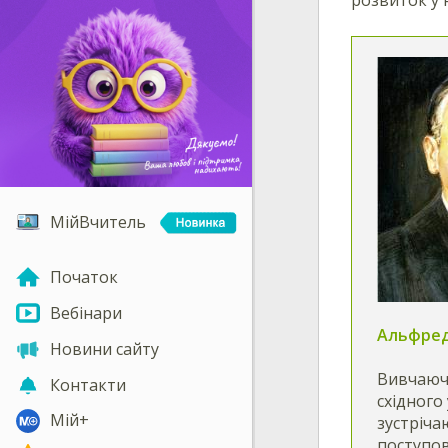
МійВчитель
Початок
Вебінари
Альфред
Новини сайту
Вивчаючи
Контакти
східного
Мій+
зустрічаю
поступов