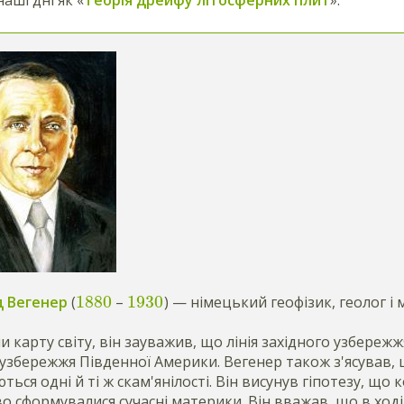
1880
1930
 Вегенер
(
–
) — німецький геофізик, геолог і
 карту світу, він зауважив, що лінія західного узбережж
 узбережжя Південної Америки. Вегенер також з'ясував,
ться одні й ті ж скам'янілості. Він висунув гіпотезу, що 
о сформувалися сучасні материки. Він вважав, що в ході