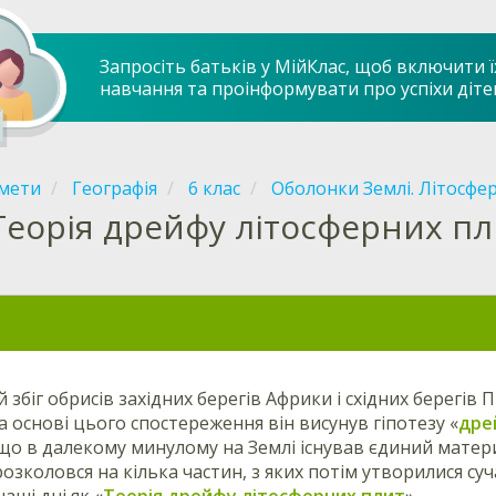
Запросіть батьків у МійКлас, щоб включити ї
навчання та проінформувати про успіхи діте
мети
Географія
6 клас
Оболонки Землі. Літосфе
Теорія дрейфу літосферних пл
збіг обрисів західних берегів Африки і східних берегів
На основі цього спостереження він висунув гіпотезу «
дре
що в далекому минулому на Землі існував єдиний мате
розколовся на кілька частин, з яких потім утворилися су
аші дні як «
Теорія дрейфу літосферних плит
».