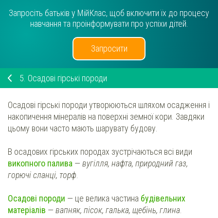
Запросіть батьків у МійКлас, щоб включити їх до процесу
навчання та проінформувати про успіхи дітей.
Запросити
5.
Осадові гірські породи
Осадові гірські породи утворюються шляхом осадження і
накопичення мінералів на поверхні земної кори. Завдяки
цьому вони часто мають шарувату будову.
В осадових гірських породах зустрічаються всі види
викопного палива
—
вугілля, нафта, природний газ,
горючі сланці, торф
.
Осадові породи
— це велика частина
будівельних
матеріалів
—
вапняк, пісок, галька, щебінь, глина
.