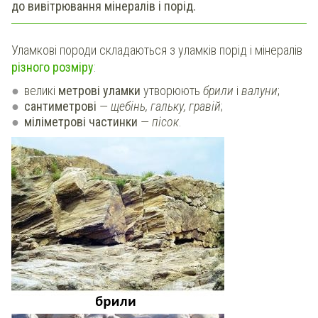
до вивітрювання мінералів і порід.
Уламкові породи складаються з уламків порід і мінералів
різного розміру
:
великі
метрові уламки
утворюють
брили
і
валуни
;
сантиметрові
—
щебінь, гальку, гравій
;
міліметрові частинки
—
пісок
.