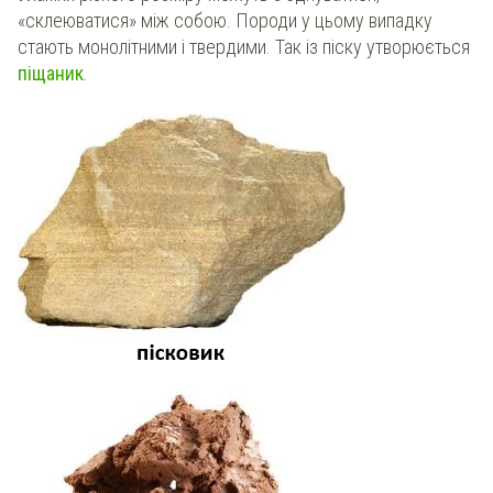
«склеюватися» між собою. Породи у цьому випадку
стають монолітними і твердими. Так із піску утворюється
піщаник
.