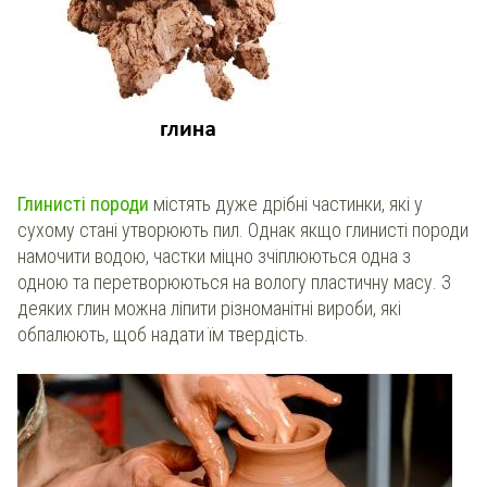
Глинисті породи
містять дуже дрібні частинки, які у
сухому стані утворюють пил. Однак якщо глинисті породи
намочити водою, частки міцно зчіплюються одна з
одною та перетворюються на вологу пластичну масу. З
деяких глин можна ліпити різноманітні вироби, які
обпалюють, щоб надати їм твердість.