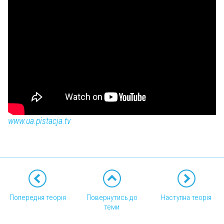
www.ua.pistacja.tv
Попередня теорія
Повернутись до
Наступна теорія
теми