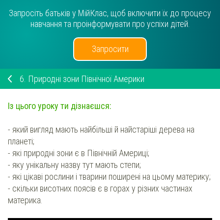
Запросіть батьків у МійКлас, щоб включити їх до процесу
навчання та проінформувати про успіхи дітей.
Запросити
6.
Природні зони Північної Америки
Із цього уроку ти дізнаєшся:
- який вигляд мають найбільші й найстаріші дерева на
планеті;
- які природні зони є в Північній Америці;
- яку унікальну назву тут мають степи;
- які цікаві рослини і тварини поширені на цьому материку;
- скільки висотних поясів є в горах у різних частинах
материка.