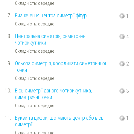
Складність: середнє
7.
Визначення центра симетрії фігур
1
Складність: середнє
8.
Центральна симетрія, симетричні
4
чотирикутники
Складність: середнє
9.
Осьова симетрія, координати симетричної
2
точки
Складність: середнє
10.
Вісь симетрії даного чотирикутника,
3
симетричні точки
Складність: середнє
11.
Букви та цифри, що мають центр або вісь
1
симетрії
Складність: середнє