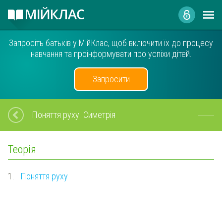
Запросіть батьків у МійКлас, щоб включити їх до процесу
навчання та проінформувати про успіхи дітей.
Запросити
Поняття руху. Симетрія
Теорія
1.
Поняття руху