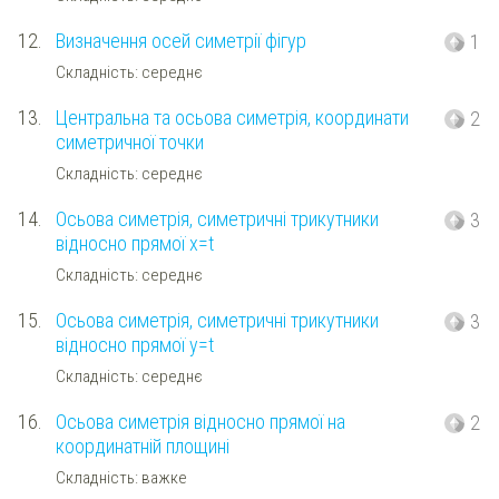
12.
Визначення осей симетрії фігур
1
Складність: середнє
13.
Центральна та осьова симетрія, координати
2
симетричної точки
Складність: середнє
14.
Осьова симетрія, симетричні трикутники
3
відносно прямої x=t
Складність: середнє
15.
Осьова симетрія, симетричні трикутники
3
відносно прямої y=t
Складність: середнє
16.
Осьова симетрія відносно прямої на
2
координатній площині
Складність: важке