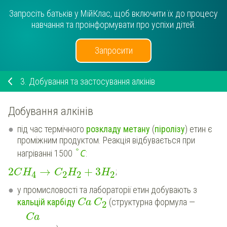
Запросіть батьків у МійКлас, щоб включити їх до процесу
навчання та проінформувати про успіхи дітей.
Запросити
3.
Добування та застосування алкінів
Добування алкінів
під час термічного
розкладу метану
(
піролізу
) етин є
проміжним продуктом. Реакція відбувається при
°
С
нагріванні 1500
:
2
→
+
3
;
C
H
C
H
H
2
2
2
4
у промисловості та лабораторії етин добувають з
кальцій карбіду
(структурна формула —
Ca
C
2
Ca