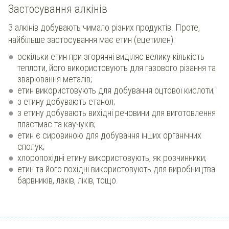
Застосування алкінів
З алкінів добувають чимало різних продуктів. Проте,
найбільше застосування має етин (ецетилен):
оскільки етин при згорянні виділяє велику кількість
теплоти, його використовують для газового різання та
зварювання металів;
етин використовують для добування оцтової кислоти;
з етину добувають етанол;
з етину добувають вихідні речовини для виготовлення
пластмас та каучуків;
етин є сировиною для добування інших органічних
сполук;
хлоропохідні етину використовують, як розчинники;
етин та його похідні використовують для виробництва
барвників, лаків, ліків, тощо.