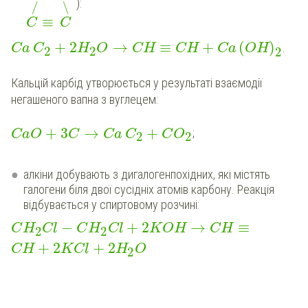
):
/
\
≡
C
C
+
2
→
≡
+
(
)
.
Ca
C
H
O
CH
CH
Ca
OH
2
2
2
Кальцій карбід утворюється у результаті взаємодії
негашеного вапна з вуглецем:
+
3
→
+
;
CaO
C
Ca
C
C
O
2
2
алкіни добувають з дигалогенпохідних, які містять
галогени біля двої сусідніх атомів карбону. Реакція
відбувається у спиртовому розчині:
−
+
2
→
≡
C
H
Cl
C
H
Cl
KOH
CH
2
2
+
2
+
2
CH
KCl
H
O
2