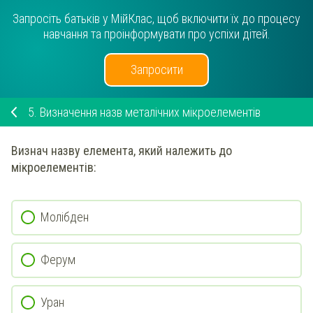
Запросіть батьків у МійКлас, щоб включити їх до процесу
навчання та проінформувати про успіхи дітей.
Запросити
5.
Визначення назв металічних мікроелементів
Визнач
назву елемента
, який належить до
мікроелементів:
Молібден
Ферум
Уран