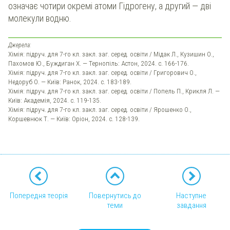
означає чотири окремі атоми Гідрогену, а другий — дві
молекули водню.
Джерела:
Хімія: підруч. для 7-го кл. закл. заг. серед. освіти / Мідак Л., Кузишин О.,
Пахомов Ю., Буждиган Х. — Тернопіль: Астон, 2024. с. 166-176.
Хімія: підруч. для 7-го кл. закл. заг. серед. освіти / Григорович О.,
Недоруб О. — Київ: Ранок, 2024. с. 183-189.
Хімія: підруч. для 7-го кл. закл. заг. серед. освіти / Попель П., Крикля Л. —
Київ: Академія, 2024. с. 119-135.
Хімія: підруч. для 7-го кл. закл. заг. серед. освіти / Ярошенко О.,
Коршевнюк Т. — Київ: Оріон, 2024. с. 128-139.
Попередня теорія
Повернутись до
Наступне
теми
завдання