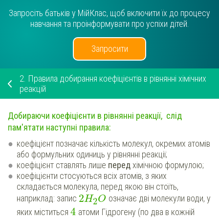
Запросіть батьків у МійКлас, щоб включити їх до процесу
навчання та проінформувати про успіхи дітей.
Запросити
2.
Правила добирання коефіцієнтів в рівнянні хімічних
реакцій
Добираючи коефіцієнти в рівнянні реакції, слід
пам'ятати наступні правила:
коефіцієнт позначає кількість молекул, окремих атомів
або формульних одиниць у рівнянні реакції;
коефіцієнт ставлять лише
перед
хімічною формулою;
коефіцієнти стосуються всіх атомів, з яких
складається молекула, перед якою він стоїть,
2
наприклад: запис
означає дві молекули води, у
H
O
2
4
яких міститься
атоми Гідрогену (по два в кожній