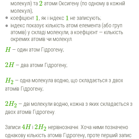
2
молекулі) та
атоми Оксигену (по одному в кожній
молекулі);
1
1
коефіцієнт
, як і індекс
не записують;
індекс показує кількість атомі елемента (або груп
атомів) у складі молекули, а коефіцієнт — кількість
окремих атомів чи молекул.
— один атом Гідрогену;
H
2
— два атоми Гідрогену;
H
— одна молекула водню, що складається з двох
H
2
атомів Гідрогену;
2
— дві молекули водню, кожна з яких складається з
H
2
двох атомів Гідрогену.
4
2
Записи
і
нерівнозначні. Хоча ними позначено
H
H
2
однакову кількість атомів Гідрогену, проте перший запис