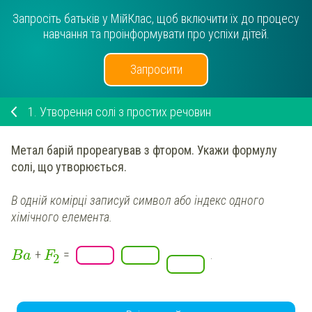
Запросіть батьків у МійКлас, щоб включити їх до процесу
навчання та проінформувати про успіхи дітей.
Запросити
1.
Утворення солі з простих речовин
Метал
барій
прореагував з
фтором
.
Укажи
формулу
солі, що утворюється.
В одній комірці записуй символ
або індекс
одного
хімічного елемента.
+
=
.
Ba
F
2