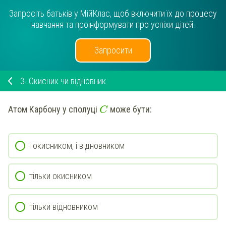
Запросіть батьків у МійКлас, щоб включити їх до процесу
навчання та проінформувати про успіхи дітей.
Запросити
3.
Окисник чи відновник
Атом
Карбону
у сполуці
може бути:
C
і окисником, і відновником
тільки окисником
тільки відновником