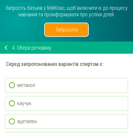
Запросіть батьків у МійКлас, щоб включити їх до процесу
навчання та проінформувати про успіхи дітей.
Запросити
4.
Обери речовину
Серед запропонованих варіантів спиртом є
:
метанол
каучук
ацетилен