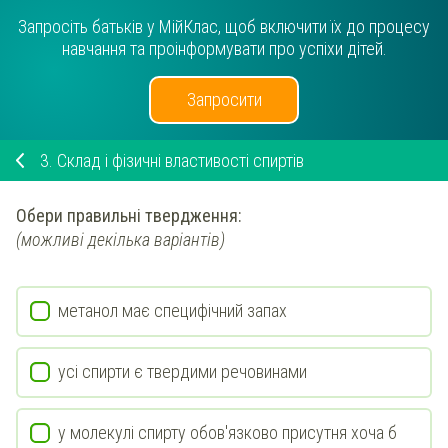
Запросіть батьків у МійКлас, щоб включити їх до процесу
навчання та проінформувати про успіхи дітей.
Запросити
3.
Склад і фізичні властивості спиртів
Обери правильні твердження:
(можливі декілька варіантів)
метанол має специфічний запах
усі спирти є твердими речовинами
у молекулі спирту обов'язково присутня хоча б