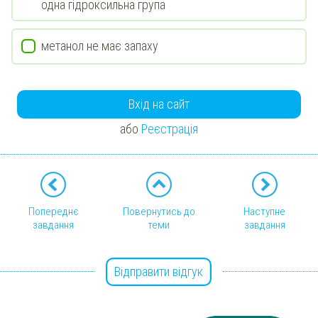
одна гідроксильна група
метанол не має запаху
Вхід на сайт
або
Реєстрація
Попереднє
Повернутись до
Наступне
завдання
теми
завдання
Відправити відгук