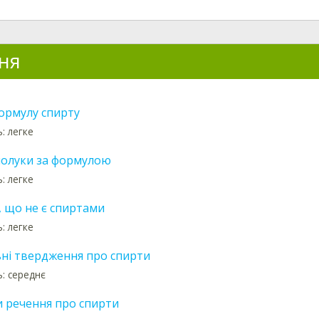
ня
ормулу спирту
: легке
полуки за формулою
: легке
, що не є спиртами
: легке
ні твердження про спирти
ь: середнє
 речення про спирти