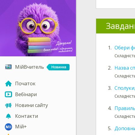
Завдан
1.
Обери ф
Складність
МійВчитель
2.
Назва с
Складність
Початок
3.
Сполуки
Вебінари
Складність
Новини сайту
4.
Правиль
Контакти
Складніст
Мій+
5.
Доповни