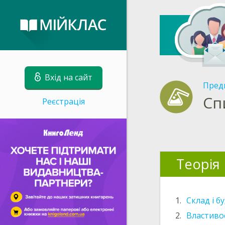
Вхід на сайт
Пред
Сп
Реєстрація
Теорія
1.
Склад і б
2.
Властивос