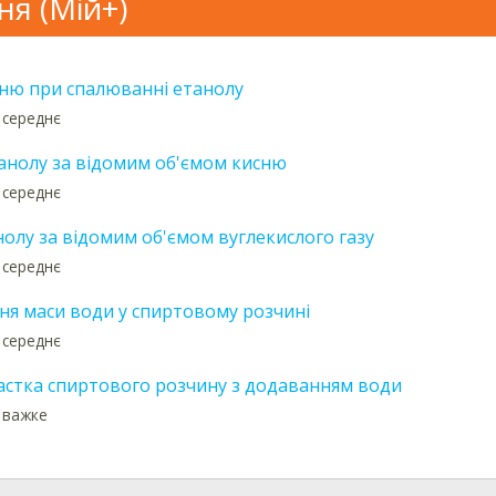
ня (Мій+)
сню при спалюванні етанолу
 середнє
анолу за відомим об'ємом кисню
 середнє
олу за відомим об'ємом вуглекислого газу
 середнє
ня маси води у спиртовому розчині
 середнє
астка спиртового розчину з додаванням води
: важке