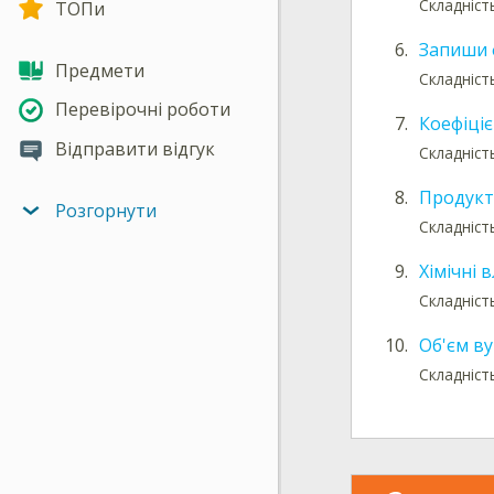
Складніст
ТОПи
6.
Запиши 
Предмети
Складніст
Перевірочні роботи
7.
Коефіціє
Відправити відгук
Складніст
8.
Продукти
Розгорнути
Складніст
9.
Хімічні 
Складніст
10.
Об'єм в
Складніст