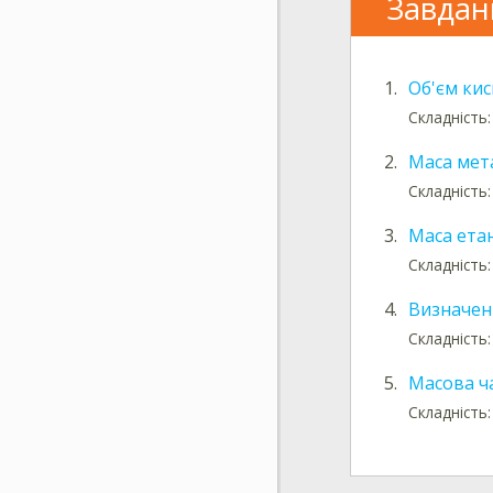
Завдан
1.
Об'єм ки
Складність:
2.
Маса мет
Складність:
3.
Маса етан
Складність:
4.
Визначен
Складність:
5.
Масова ч
Складність