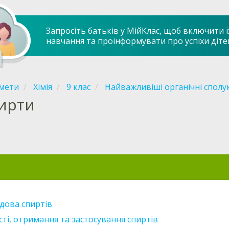
Запросіть батьків у МійКлас, щоб включити ї
навчання та проінформувати про успіхи діте
мети
Хімія
9 клас
Найважливіші органічні сполу
ирти
удова спиртів
ті, отримання та застосування спиртів