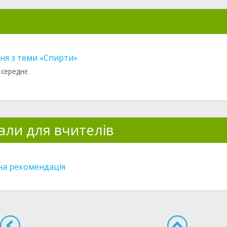
ня з теми «Спирти»
 середнє
али для вчителів
а рекомендація