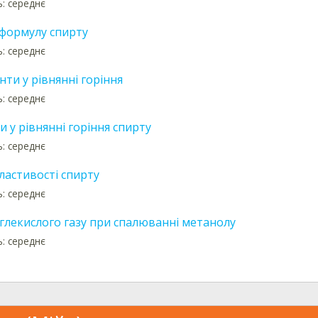
ь: середнє
формулу спирту
ь: середнє
нти у рівнянні горіння
ь: середнє
 у рівнянні горіння спирту
ь: середнє
властивості спирту
ь: середнє
углекислого газу при спалюванні метанолу
ь: середнє