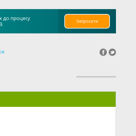
х до процесу
Запросити
й.
ки