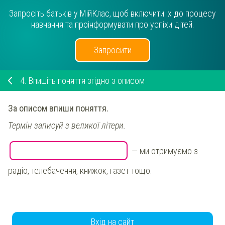
Запросіть батьків у МійКлас, щоб включити їх до процесу
навчання та проінформувати про успіхи дітей.
Запросити
4.
Впишіть поняття згідно з описом
За описом впиши поняття.
Термін записуй з великої літери.
—
ми отримуємо з
радіо, телебачення, книжок, газет тощо.
Вхід на сайт