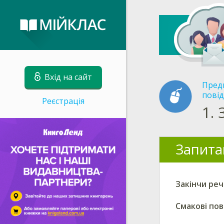
Вхід на сайт
Пред
пові
Реєстрація
1.
Запита
Закінчи реч
Смакові по