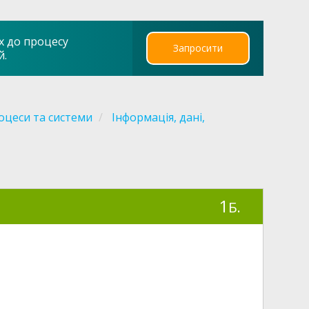
х до процесу
Запросити
й.
оцеси та системи
Інформація, дані,
1
Б.