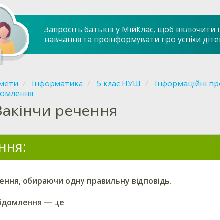
Запросіть батьків у МійКлас, щоб включити ї
навчання та проінформувати про успіхи діте
мети
Інформатика
5 клас НУШ
Інформаційні пр
домлення
Закінчи речення
ння:
ення, обираючи одну правильну відповідь.
відомлення — це