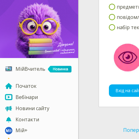
предмети
повідомл
набір те
МійВчитель
Початок
Вхід на сай
Вебінари
Новини сайту
Контакти
Попер
Мій+