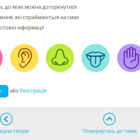
, до яких можна доторкнутися
ення, які сприймаються на смак
кстової інформації
або
Реєстрація
т
едня теорія
Повернутись до теми