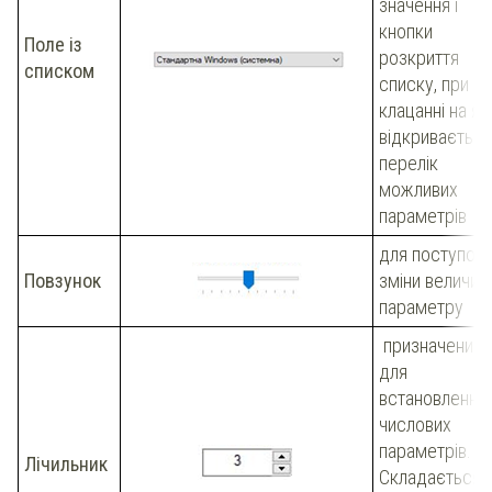
значення і
кнопки
Поле із
розкриття
списком
списку, при
клацанні на як
відкриваєтьс
перелік
можливих
параметрів
для поступово
Повзунок
зміни величин
параметру
призначений
для
встановлення
числових
параметрів.
Лічильник
Складається 