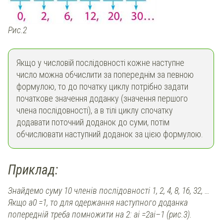
Рис.2
Якщо у числовій послідовності кожне наступне
число можна обчислити за попереднім за певною
формулою, то до початку циклу потрібно задати
початкове значення доданку (значення першого
члена послідовності), а в тілі циклу спочатку
додавати поточний доданок до суми, потім
обчислювати наступний доданок за цією формулою.
Приклад:
Знайдемо суму 10 членів послідовності 1, 2, 4, 8, 16, 32, …
Якщо a0 =1, то для одержання наступного доданка
попередній треба помножити на 2: ai =2ai–1 (рис.3).