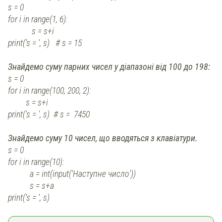
s = 0
for i in range(1, 6):
s = s+і
print('s = ', s) # s = 15
Знайдемо суму парних чисел у діапазоні від 100 до 198:
s = 0
for i in range(100, 200, 2):
s = s+і
print('s = ', s) # s = 7450
Знайдемо суму 10 чисел, що вводяться з клавіатури.
s = 0
for i in range(10):
a = int(input('Наступне число'))
s = s+a
print('s = ', s)