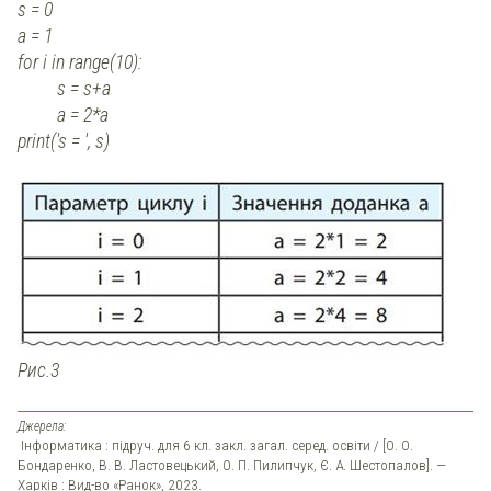
s = 0
а = 1
for i in range(10):
s = s+a
a = 2*а
print('s = ', s)
Рис.3
Джерела:
Інформатика : підруч. для 6 кл. закл. загал. серед. освіти / [О. О.
Бондаренко, В. В. Ластовецький, О. П. Пилипчук, Є. А. Шестопалов]. —
Харків : Вид-во «Ранок», 2023.