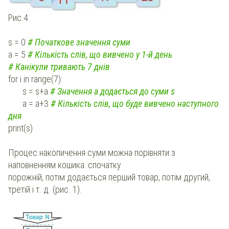
Рис.4
s = 0
# Початкове значення суми
a = 5
# Кількість слів, що вивчено у 1-й день
# Канікули тривають 7 днів
for i in range(7):
s = s+a
# Значення а додається до суми s
a = a+3
# Кількість слів, що буде вивчено наступного
дня
print(s)
Процес накопичення суми можна порівняти з
наповненням кошика: спочатку
порожній, потім додається перший товар, потім другий,
третій і т. д. (рис. 1).