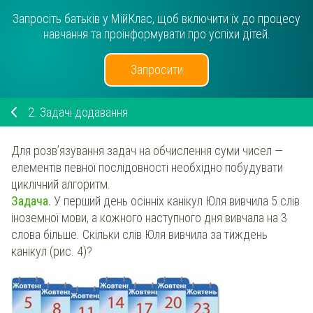
Запросіть батьків у МійКлас, щоб включити їх до процесу
навчання та проінформувати про успіхи дітей.
Запросити
2.
Задачі додавання
Для розв’язування задач на обчислення суми чисел —
елементів певної послідовності необхідно побудувати
циклічний алгоритм.
Задача.
У перший день осінніх канікул Юля вивчила 5 слів
іноземної мови, а кожного наступного дня вивчала на 3
слова більше. Скільки слів Юля вивчила за тиждень
канікул (рис. 4)?