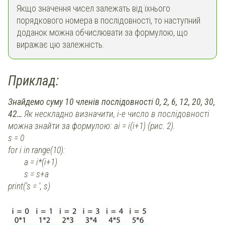
Якщо значення чисел залежать від їхнього
порядкового номера в послідовності, то наступний
доданок можна обчислювати за формулою, що
виражає цю залежність.
Приклад:
Знайдемо суму 10 членів послідовності 0, 2, 6, 12, 20, 30,
42…
Як нескладно визначити, і-е число в послідовності
можна знайти за формулою: ai = i(i+1) (рис. 2).
s = 0
for i in range(10):
a = і*(і+1)
s = s+a
print('s = ', s)