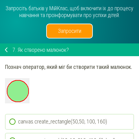
Запросіть батьків у МійКлас, щоб включити їх до процесу
навчання та проінформувати про успіхи дітей.
Запросити
7.
Як створено малюнок?
Познач оператор, який міг би створити такий малюнок.
canvas.create_rectangle(50,50, 100, 160)