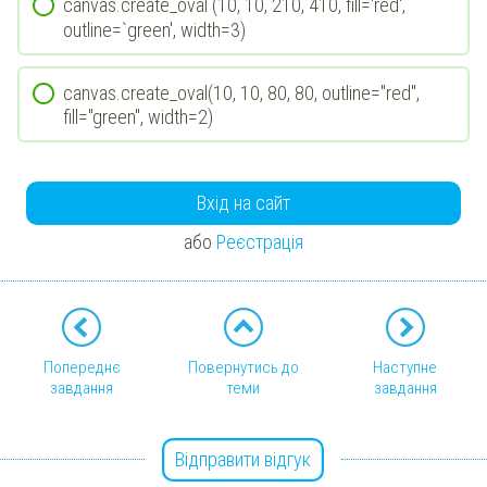
canvas.create_oval (10, 10, 210, 410, fill='red',
outline=`green', width=3)
canvas.create_oval(10, 10, 80, 80, outline="red",
fill="green", width=2)
Вхід на сайт
або
Реєстрація
Попереднє
Повернутись до
Наступне
завдання
теми
завдання
Відправити відгук