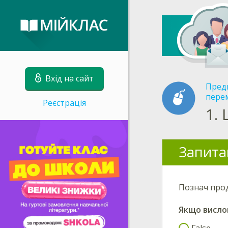
Вхід на сайт
Пред
пере
Реєстрація
1.
Запита
Познач про
Якщо висло
False