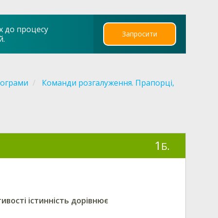
х до процесу
Запросити
й.
рограми
Команди розгалуження. Прапорці,
1
Б.
ивості істинність дорівнює