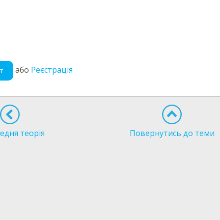
або
Реєстрація
т
едня теорія
Повернутись до теми