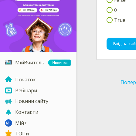
0
True
Вхід на сай
МійВчитель
Початок
Попер
Вебінари
Новини сайту
Контакти
Мій+
ТОПи