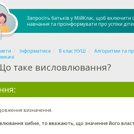
Запросіть батьків у МійКлас, щоб включити ї
навчання та проінформувати про успіхи діте
мети
Інформатика
8 клас НУШ
Алгоритми та п
микачі
Що таке висловлювання?
ння:
довження визначення.
влювання хибне, то вважають, що значення його власт