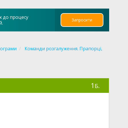
х до процесу
Запросити
й.
рограми
Команди розгалуження. Прапорці,
1
Б.