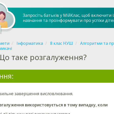
Запросіть батьків у МійКлас, щоб включити ї
навчання та проінформувати про успіхи діте
мети
Інформатика
8 клас НУШ
Алгоритми та п
микачі
Що таке розгалуження?
ння:
вильне завершення висловлювання.
згалуження використовується в тому випадку, коли
 дії тільки у разі виконання умови.