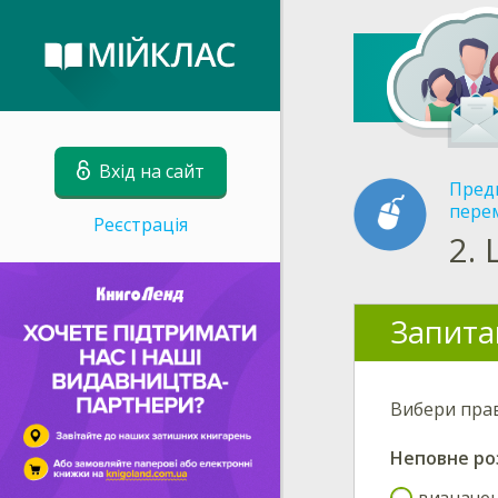
Вхід на сайт
Пред
пере
Реєстрація
2.
Запита
Вибери пра
Неповне ро
визначені