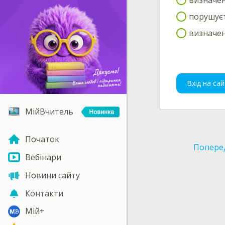
порушуєт
визначен
Вхід на сай
МійВчитель
Початок
Попере
Вебінари
Новини сайту
Контакти
Мій+