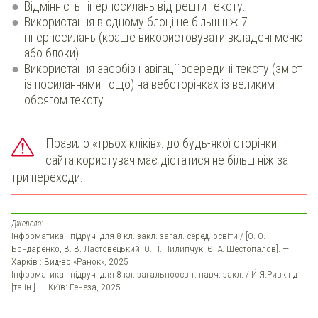
Відмінність гіперпосилань від решти тексту.
Використання в одному блоці не більш ніж 7
гіперпосилань (краще використовувати вкладені меню
або блоки).
Використання засобів навігації всередині тексту (зміст
із посиланнями тощо) на вебсторінках із великим
обсягом тексту.
Правило «трьох кліків»: до будь-якої сторінки
сайта користувач має дістатися не більш ніж за
три переходи.
Джерела:
Інформатика : підруч. для 8 кл. закл. загал. серед. освіти / [О. О.
Бондаренко, В. В. Ластовецький, О. П. Пилипчук, Є. А. Шестопалов]. —
Харків : Вид-во «Ранок», 2025
Інформатика : підруч. для 8 кл. загальноосвіт. навч. закл. / Й.Я.Ривкінд
[та ін.]. — Київ: Генеза, 2025.