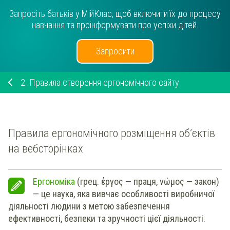
Запросіть батьків у МійКлас, щоб включити їх до процесу
навчання та проінформувати про успіхи дітей.
Запросити
2.
Правила створення ергономічного сайту
Правила ергономічного розміщення об’єктів
на вебсторінках
Ергономіка
(грец. έργος — праця, νώμος — закон)
— це наука, яка вивчає особливості виробничої
діяльності людини з метою забезпечення
ефективності, безпеки та зручності цієї діяльності.