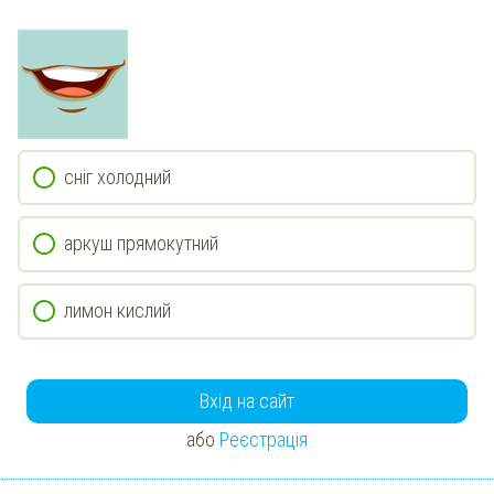
сніг холодний
аркуш прямокутний
лимон кислий
Вхід на сайт
або
Реєстрація