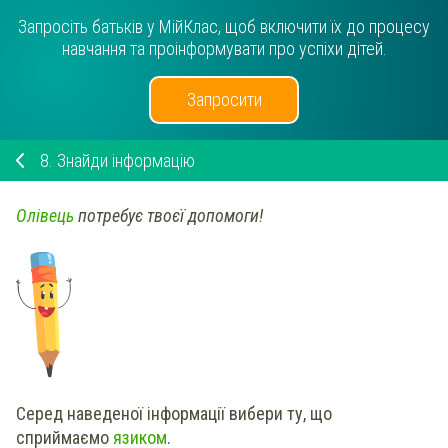
Запросіть батьків у МійКлас, щоб включити їх до процесу
навчання та проінформувати про успіхи дітей.
Запросити
8.
Знайди інформацію
Олівець
потребує твоєї допомоги!
Серед
наведеної інформації
вибери
ту, що
сприймаємо
язиком
.