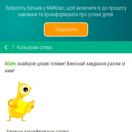
Запросіть батьків у МійКлас, щоб включити їх до процесу
навчання та проінформувати про успіхи дітей.
Запросити
7.
Кольорові слова
Майк
знайшов цікаві плями! Виконай завдання разом із
ним!
Запиши зашифроване слово.