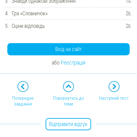
3.
Знайди однакові зображення
1
Б.
4.
Гра «Словничок»
2
Б.
5.
Оціни відповідь
2
Б.
Вхід на сайт
або
Реєстрація
Попереднє
Повернутись до
Наступний тест
завдання
теми
Відправити відгук