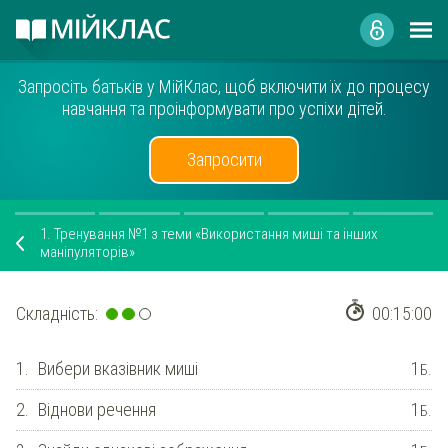
Запросіть батьків у МійКлас, щоб включити їх до процесу
навчання та проінформувати про успіхи дітей.
Запросити
1.
Тренування №1 з теми «Використання миші та інших
маніпуляторів»
Складність:
00:15:00
1.
Вибери вказівник миші
1
Б.
2.
Віднови речення
1
Б.