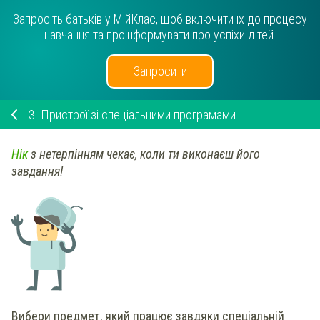
Запросіть батьків у МійКлас, щоб включити їх до процесу
навчання та проінформувати про успіхи дітей.
Запросити
3.
Пристрої зі спеціальними програмами
Нік
з нетерпінням чекає, коли ти виконаєш його
завдання!
Вибери предмет, який працює завдяки спеціальній