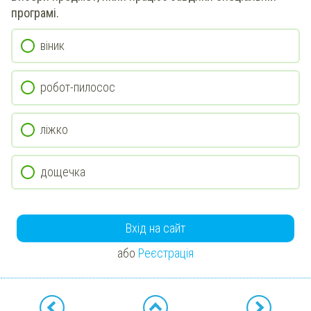
програмі.
віник
робот-пилосос
ліжко
дощечка
Вхід на сайт
або
Реєстрація