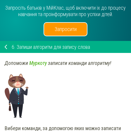
Запросіть батьків у МійКлас, щоб включити їх до процесу
навчання та проінформувати про успіхи дітей.
Запросити
6.
Запиши алгоритм для запису слова
Допоможи
Муркоту
записати
команди алгоритму
!
Вибери команди, за допомогою яких можно записати