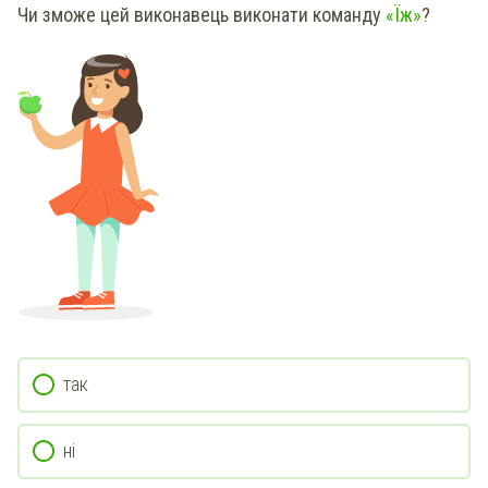
Чи зможе цей виконавець виконати команду
«
Їж
»
?
так
ні