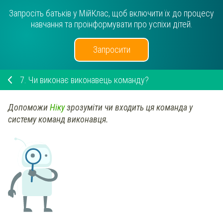
Запросіть батьків у МійКлас, щоб включити їх до процесу
навчання та проінформувати про успіхи дітей.
Запросити
7.
Чи виконає виконавець команду?
Допоможи
Ніку
зрозуміти чи входить ця команда у
систему команд виконавця.