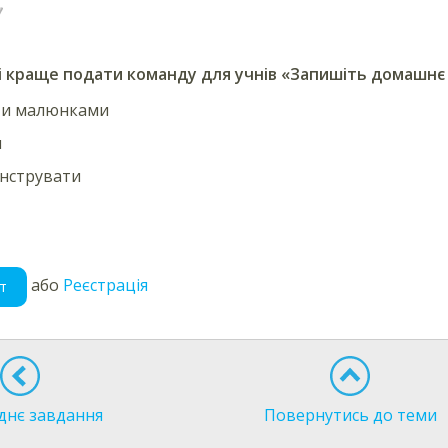
мі краще подати команду
для учнів «Запишіть домашнє
ти малюнками
и
нструвати
або
Реєстрація
т
днє завдання
Повернутись до теми