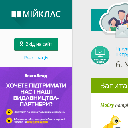
Вхід на сайт
Пред
інстр
Реєстрація
6.
Запита
Майку
потрі