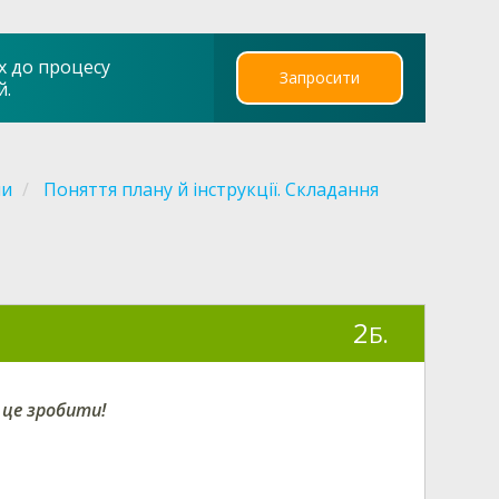
х до процесу
Запросити
й.
ми
Поняття плану й інструкції. Складання
2
Б.
і
це зробити
!