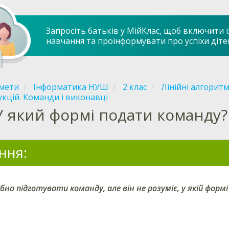
Запросіть батьків у МійКлас, щоб включити ї
навчання та проінформувати про успіхи діте
мети
Інформатика НУШ
2 клас
Лінійні алгорит
укцій. Команди і виконавці
У який формі подати команду?
ння:
бно підготувати команду, але він не розуміє, у якій форм