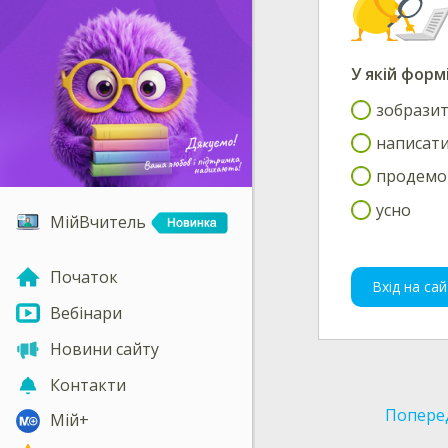
У якій фор
зобрази
написат
продемо
усно
МійВчитель
Початок
Вхід на сай
Вебінари
Новини сайту
Контакти
Попере
Мій+