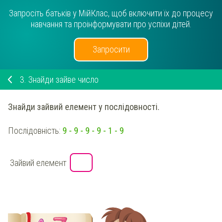
Запросіть батьків у МійКлас, щоб включити їх до процесу
навчання та проінформувати про успіхи дітей.
Запросити
3.
Знайди зайве число
Знайди зайвий елемент у послідовності.
Послідовність:
9 - 9 - 9 - 9 - 1 - 9
Зайвий елемент