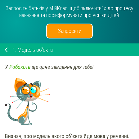
Запросіть батьків у МійКлас, щоб включити їх до процесу
навчання та проінформувати про успіхи дітей.
Запросити
1.
Модель об'єкта
У
Робокота
ще одне завдання для тебе!
Визнач, про модель якого об'єкта йде мова у реченні.