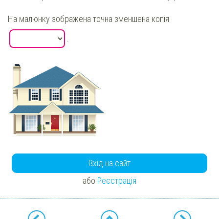
На малюнку зображена точна зменшена копія
.
Вхід на сайт
або
Реєстрація