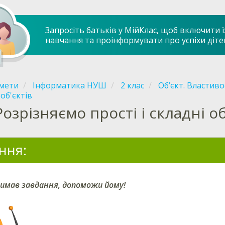
Запросіть батьків у МійКлас, щоб включити ї
навчання та проінформувати про успіхи діте
мети
Інформатика НУШ
2 клас
Об’єкт. Властиво
об'єктів
Розрізняємо прості і складні о
ння:
имав завдання, допоможи йому!