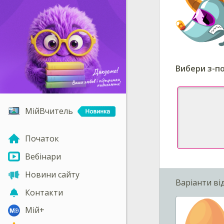
Вибери з-по
МійВчитель
Початок
Вебінари
Новини сайту
Варіанти ві
Контакти
Мій+