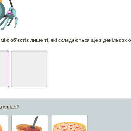
між об'єктів лише ті, які складаються ще з декількох о
дповідей: