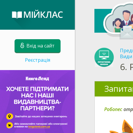
Вхід на сайт
Пред
Види 
Реєстрація
6.
Запита
Робопес
отр