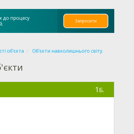
х до процесу
Запросити
й.
сті об’єкта
Об’єкти навколишнього світу.
б'єкти
1
Б.