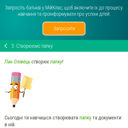
Запросіть батьків у МійКлас, щоб включити їх до процесу
навчання та проінформувати про успіхи дітей.
Запросити
3.
Створюємо папку
Пан Олівець
створює
папку
!
Сьогодні ти навчишся створювати
папку
та документи
в ній.