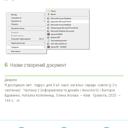
6
. Назви створений документ.
Джерела:
Я досліджую світ : підруч. для 3 кл. закл. загальн. середн. освіти (у 2-х
частинах) : Частина 2 (Інформатика та дизайн і технології) / Вікторія
Вдовенко, Наталка Котелянець, Олена Агєєва. — Київ : Грамота, 2020. —
144 с. : іл