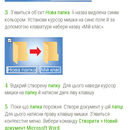
3
. З’явиться об’єкт
Нова папка
. Її назва виділена синім
кольором. Установи курсор мишки на синє поле й за
допомогою клавіатури набери назву «Мій клас».
4
. Відкрий створену
папку
. Для цього наведи курсор
мишки на
папку
й натисни двічі ліву клавішу.
5
. Поки що
папка
порожня. Створи документ у цій
папці
.
Для цього натисни праву клавішу мишки. З’явиться
контекстне меню. Вибери команду
Створити > Новий
документ Microsoft Word.