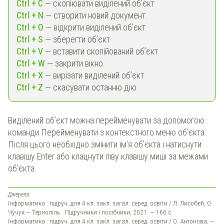
Ctrl + C
— скопіювати виділений об’єкт
Ctrl + N
— створити новий документ.
Ctrl + O
— відкрити виділений об’єкт
Ctrl + S
— зберегти об’єкт
Ctrl + V
— вставити скопійований об’єкт
Ctrl + W
— закрити вікно
Ctrl + X
— вирізати виділений об’єкт
Ctrl + Z
— скасувати останню дію
Виділений об’єкт можна перейменувати за допомогою
команди Перейменувати з контекстного меню об’єкта.
Після цього необхідно змінити ім’я об’єкта і натиснути
клавішу Enter або клацнути ліву клавішу миші за межами
об’єкта.
Джерела:
Інформатика : підруч. для 4 кл. закл. загал. серед. освіти / Л. Лисобей, О.
Чучук — Тернопіль : Підручники і посібники, 2021. — 160 с.
Інформатика : підруч. для 4 кл. закл. загал. серед. освіти / О. Антонова, —