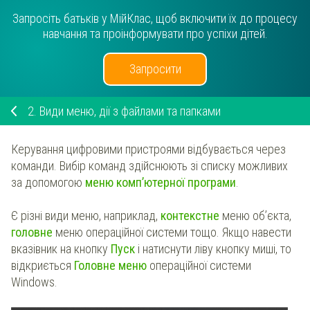
Запросіть батьків у МійКлас, щоб включити їх до процесу
навчання та проінформувати про успіхи дітей.
Запросити
2.
Види меню, дії з файлами та папками
Керування цифровими пристроями відбувається через
команди. Вибір команд здійснюють зі списку можливих
за допомогою
меню комп’ютерної програми
.
Є різні види меню, наприклад,
контекстне
меню об’єкта,
головне
меню операційної системи тощо. Якщо навести
вказівник на кнопку
Пуск
і натиснути ліву кнопку миші, то
відкриється
Головне меню
операційної системи
Windows.