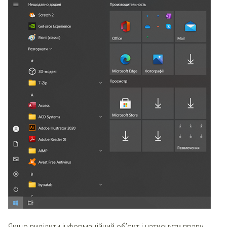
Якщо виділити інформаційний об’єкт і натиснути праву