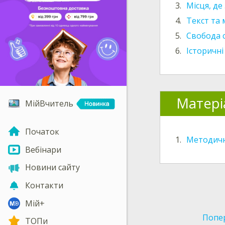
3.
Місця, де
4.
Текст та 
5.
Свобода 
6.
Історичні
Матері
МійВчитель
Початок
1.
Методичн
Вебінари
Новини сайту
Контакти
Мій+
Попе
ТОПи