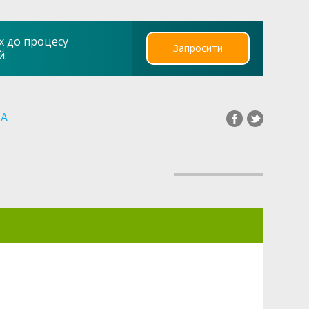
х до процесу
Запросити
й.
UA