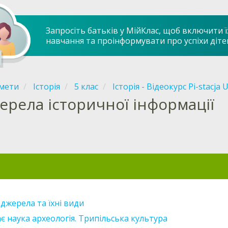
Запросіть батьків у МійКлас, щоб включити ї
навчання та проінформувати про успіхи діте
мети
Історія
5 клас
Історія - Відеокурс Pi-stacja 
ерела історичної інформації
 джерела та їхні види
 наука археологія. Трипільська культура