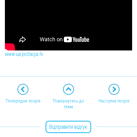
www.ua.pistacja.tv
Попередня теорія
Повернутись до
Наступна теорія
теми
Відправити відгук