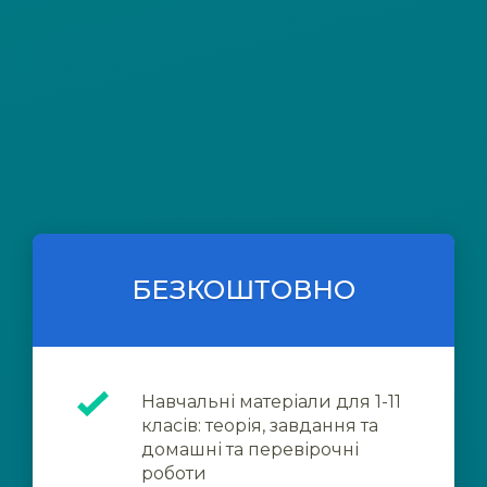
БЕЗКОШТОВНО
Навчальні матеріали для 1-11
класів: теорія, завдання та
домашні та перевірочні
роботи