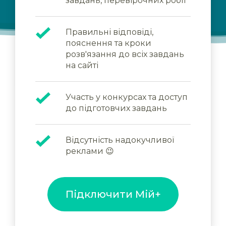
завдань, перевірочних робіт
Правильні відповіді,
пояснення та кроки
розв'язання до всіх завдань
на сайті
Участь у конкурсах та доступ
до підготовчих завдань
Відсутність надокучливої
реклами 😉
Підключити Мій+