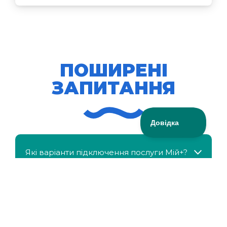
ПОШИРЕНІ
ЗАПИТАННЯ
Які варіанти підключення послуги Мій+?
МійКлас доступний безкоштовно?
Чи можна отримати знижку, якщо в сім'ї