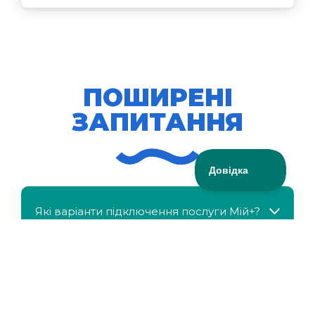
ПОШИРЕНІ
ЗАПИТАННЯ
Які варіанти підключення послуги Мій+?
МійКлас доступний безкоштовно?
Чи можна отримати знижку, якщо в сім'ї