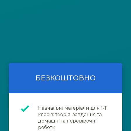
БЕЗКОШТОВНО
Навчальні матеріали для 1-11
класів: теорія, завдання та
домашні та перевірочні
роботи