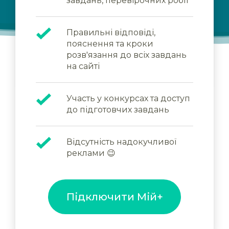
завдань, перевірочних робіт
Правильні відповіді,
пояснення та кроки
розв'язання до всіх завдань
на сайті
Участь у конкурсах та доступ
до підготовчих завдань
Відсутність надокучливої
реклами 😉
Підключити Мій+