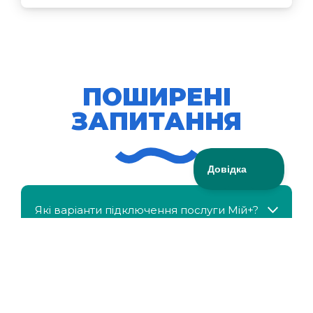
ПОШИРЕНІ
ЗАПИТАННЯ
Які варіанти підключення послуги Мій+?
МійКлас доступний безкоштовно?
Чи можна отримати знижку, якщо в сім'ї