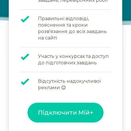
завдань, перевірочних робіт
Правильні відповіді,
пояснення та кроки
розв'язання до всіх завдань
на сайті
Участь у конкурсах та доступ
до підготовчих завдань
Відсутність надокучливої
реклами 😉
Підключити Мій+