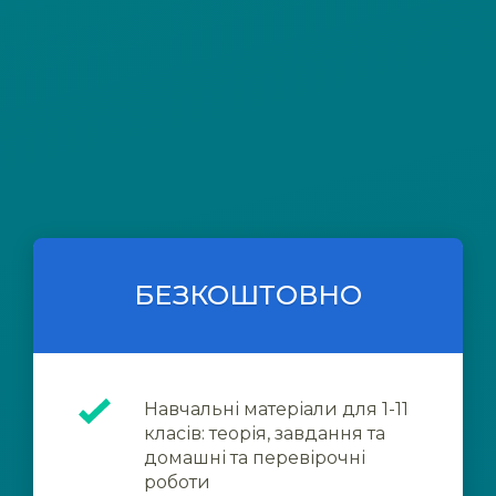
БЕЗКОШТОВНО
Навчальні матеріали для 1-11
класів: теорія, завдання та
домашні та перевірочні
роботи