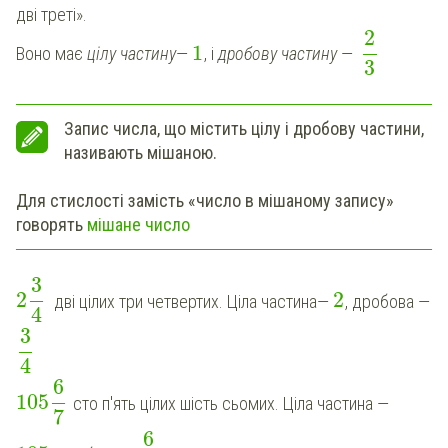
дві треті».
2
1
Воно має
цілу частину
—
, і
дробову частину
—
3
Запис числа, що містить цілу і дробову частини,
називають мішаною.
Для стислості замість «число в мішаному запису»
говорять
мішане число
3
2
2
дві цілих три четвертих. Ціла частина—
, дробова —
4
3
4
6
105
сто п'ять цілих шість сьомих. Ціла частина —
7
6