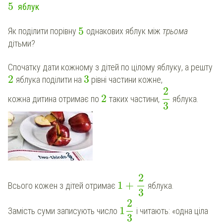
5
яблук
5
Як поділити порівну
однакових яблук між
трьома
дітьми?
Спочатку дати кожному з дітей по цілому яблуку, а решту
2
3
яблука поділити на
рівні частини кожне,
2
2
кожна дитина отримає по
таких частини,
яблука.
3
2
1
+
Всього кожен з дітей отримає
яблука.
3
2
1
Замість суми записують число
і читають: «одна ціла
3