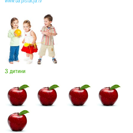
www.ua.pistacja.tv
3
дитини