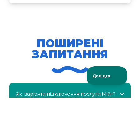
ПОШИРЕНІ
ЗАПИТАННЯ
Які варіанти підключення послуги Мій+?
МійКлас доступний безкоштовно?
Чи можна отримати знижку, якщо в сім'ї