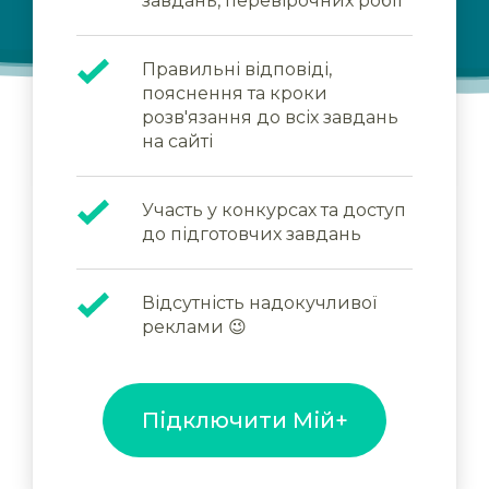
завдань, перевірочних робіт
Правильні відповіді,
пояснення та кроки
розв'язання до всіх завдань
на сайті
Участь у конкурсах та доступ
до підготовчих завдань
Відсутність надокучливої
реклами 😉
Підключити Мій+