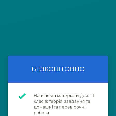
БЕЗКОШТОВНО
Навчальні матеріали для 1-11
класів: теорія, завдання та
домашні та перевірочні
роботи