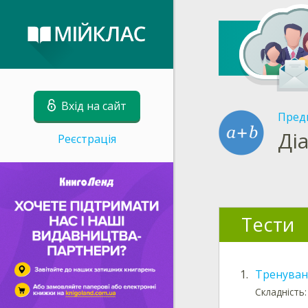
Вхід на сайт
Пред
Ді
Реєстрація
Тести
1.
Тренуванн
Складність: