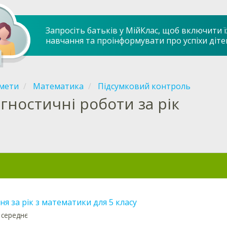
Запросіть батьків у МійКлас, щоб включити ї
навчання та проінформувати про успіхи діте
мети
Математика
Підсумковий контроль
агностичні роботи за рік
я за рік з математики для 5 класу
 середнє