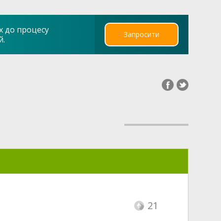
х до процесу
Запросити
й.
21