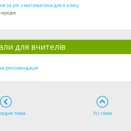
я за рік з математики для 6 класу
 середнє
али для вчителів
а рекомендація
редня тема
Усі теми