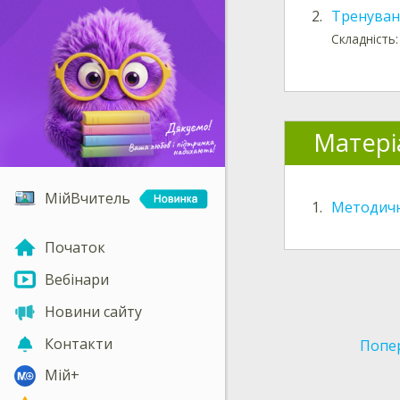
2.
Тренуванн
Складність:
Матері
МійВчитель
1.
Методичн
Початок
Вебінари
Новини сайту
Контакти
Попе
Мій+