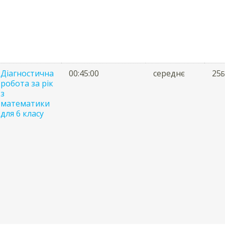
Діагностична
00:45:00
середнє
25
Б
робота за рік
з
математики
для 6 класу