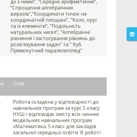
дії з ними", "Середнє арифметичне",
"Спрощення алгебраїчних
виразів","Координати точок на
координатній площині", "Коло, круг
та їх елементи", "Подільність
натуральних чисел", "Алгебраїчні
рівняння і застосування рівнянь до
розв'язування задач" та " Куб.
Прямокутний паралелепіпед"
ли
Опис
Робота складена у відповідності до
.
навчальних програм за курс 5 класу
НУШ і відповідає змісту всіх чинних
модельних навчальних програм
«Математика. 5 клас» для закладів
загальної середньої освіти. В роботі