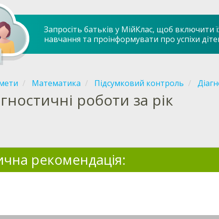
Запросіть батьків у МійКлас, щоб включити ї
навчання та проінформувати про успіхи діте
мети
Математика
Підсумковий контроль
Діагн
агностичні роботи за рік
чна рекомендація: