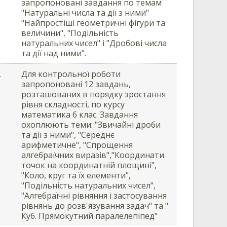
запропоновані завдання по темам
"Натуральні числа та дії з ними"
"Найпростіші геометричні фігури та
величини", "Подільність
натуральних чисел" і "Дробові числа
та дії над ними".
Для контрольної роботи
.
запропоновані 12 завдань,
розташованих в порядку зростання
рівня складності, по курсу
математика 6 клас. Завдання
охоплюють теми: "Звичайні дроби
та дії з ними", "Середнє
арифметичне", "Спрощення
алгебраїчних виразів","Координати
точок на координатній площині",
"Коло, круг та їх елементи",
"Подільність натуральних чисел",
"Алгебраїчні рівняння і застосування
рівнянь до розв'язування задач" та "
Куб. Прямокутний паралелепіпед"