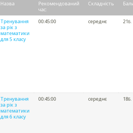
Назва
Рекомендований
Складність
Бал
час:
Тренування
00:45:00
середнє
21
Б.
за рік з
математики
для 5 класу
Тренування
00:45:00
середнє
18
Б.
за рік з
математики
для 6 класу