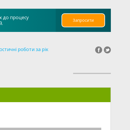
х до процесу
Запросити
й.
остичні роботи за рік