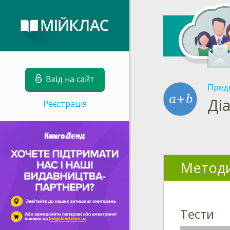
Вхід на сайт
Пред
Ді
Реєстрація
Методи
Тести