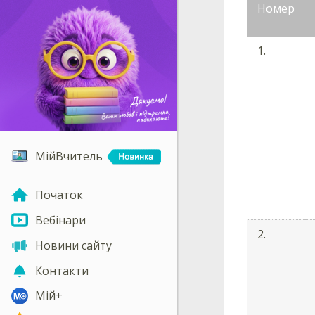
Номер
1.
МійВчитель
Початок
Вебінари
2.
Новини сайту
Контакти
Мій+