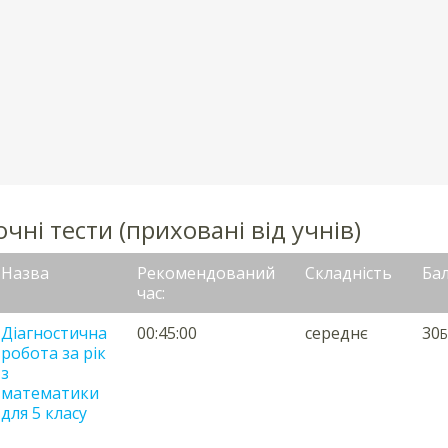
чні тести (приховані від учнів)
Назва
Рекомендований
Складність
Ба
час:
Діагностична
00:45:00
середнє
30
Б
робота за рік
з
математики
для 5 класу